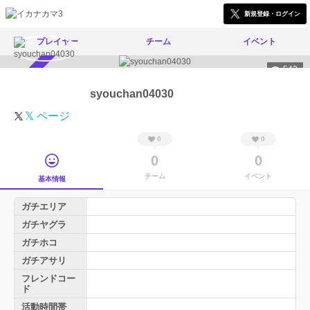
新規登録・ログイン
プレイヤー
チーム
イベント
543
スカウト受付中
syouchan04030
𝕏 ページ
0
0
0
0
チーム
イベント
基本情報
ガチエリア
ガチヤグラ
ガチホコ
ガチアサリ
フレンドコー
ド
活動時間帯