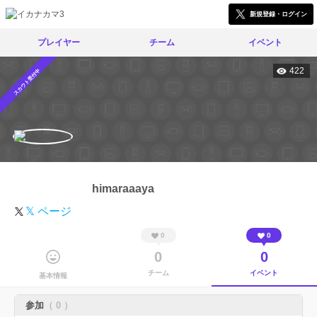
新規登録・ログイン
プレイヤー
チーム
イベント
422
スカウト受付中
himaraaaya
𝕏 ページ
0
0
0
0
チーム
イベント
基本情報
参加
（ 0 ）