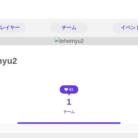
レイヤー
チーム
イベン
myu2
41
1
チーム