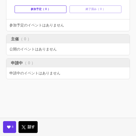
参加予定（ 0 ）
終了済み（ 0 ）
参加予定のイベントはありません
主催
（ 0 ）
公開のイベントはありません
申請中
（ 0 ）
申請中のイベントはありません
話す
8