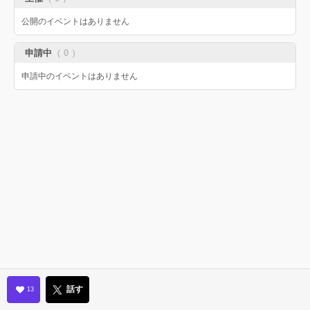
公開のイベントはありません
申請中
（ 0 ）
申請中のイベントはありません
話す
13