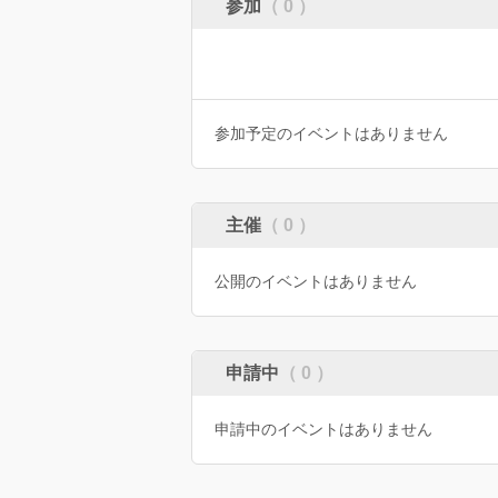
参加
（ 0 ）
参加予定のイベントはありません
主催
（ 0 ）
公開のイベントはありません
申請中
（ 0 ）
申請中のイベントはありません