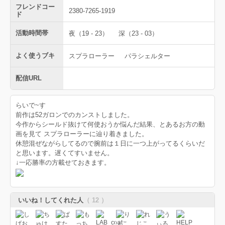
フレンドコー
2380-7265-1919
ド
活動時間帯
夜（19 - 23）
深（23 - 03）
よく使うブキ
スプラローラー
パラシェルター
配信URL
らいで~す
前作は52ガロンでのカンストしました。
今作からシールド抜けて何使おうか悩んだ結果、とあるお方の動
画を見て スプラローラーに辿り着きました。
休憩混ぜながらしてるので腕前は１日に一つ上がってるくらいだ
と思います。遅くてすいません。
↓一応勝率の方載せておきます。
いいね！してくれた人
（ 12 ）