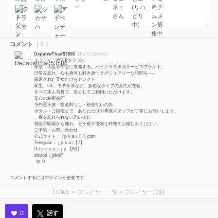
コメント
（ 1 ）
DepauwThad53586
1月27日 23時24分
ようこそ、星VIPクラブへ
東京・大阪を中心に展開する、ハイクラス出張サービスブランド。
日常を忘れ、心も身体も解き放つラグジュアリーな時間を──。
厳選された美女だけをセレクト
学生、OL、モデル系など、多彩なタイプの女性が在籍。
すべて本人写真で、安心してご利用いただけます。
安心の秘密厳守
予約金不要・指名料なし・現金払いのみ。
ホテル・ご自宅まで、あなただけの専属スタッフが丁寧にお伺いします。
一夜を忘れられない思い出に
都会の喧騒から離れ、心を癒す優雅な時間をお楽しみください。
ご予約・お問い合わせ
公式サイト： j p k a i【.】com
Telegram： j p k a i【7】
G l e e z y： j p 【88】
discod：jpkai7
0
コメントするにはログインが必要です
HOME
>
プレイヤー一覧
> プレイヤー詳細
話す
12