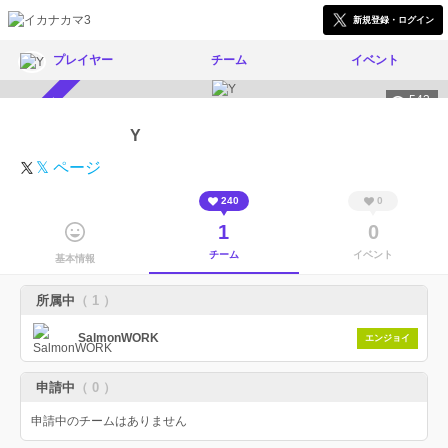
新規登録・ログイン
プレイヤー
チーム
イベント
543
スカウト受付中
Y
𝕏 ページ
240
0
1
0
チーム
イベント
基本情報
所属中
（ 1 ）
SalmonWORK
エンジョイ
申請中
（ 0 ）
申請中のチームはありません