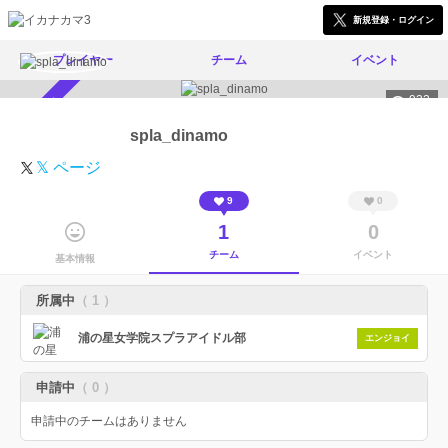
新規登録・ログイン
プレイヤー
チーム
イベント
932
スカウト受付中
spla_dinamo
𝕏 ページ
9
0
1
0
チーム
イベント
基本情報
所属中
（ 1 ）
浦の星女学院スプラアイドル部
エンジョイ
申請中
（ 0 ）
申請中のチームはありません