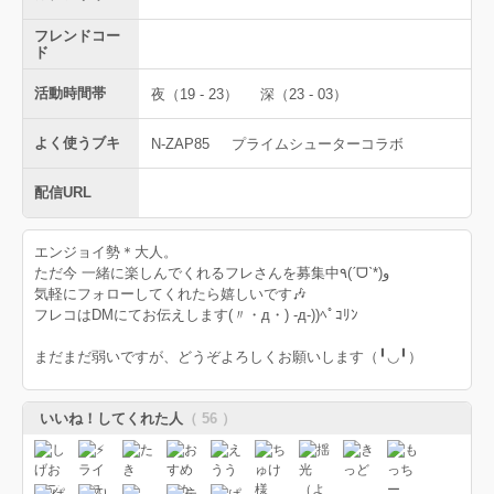
フレンドコー
ド
活動時間帯
夜（19 - 23）
深（23 - 03）
よく使うブキ
N-ZAP85
プライムシューターコラボ
配信URL
エンジョイ勢＊大人。
ただ今 一緒に楽しんでくれるフレさんを募集中٩(ˊᗜˋ*)و
気軽にフォローしてくれたら嬉しいです🎶
フレコはDMにてお伝えします(〃・д・) -д-))ﾍﾟｺﾘﾝ
まだまだ弱いですが、どうぞよろしくお願いします（╹◡╹）
いいね！してくれた人
（ 56 ）