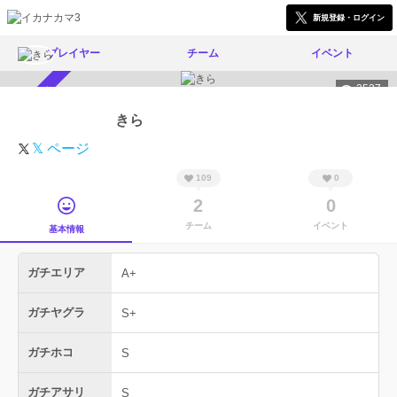
新規登録・ログイン
プレイヤー
チーム
イベント
3527
スカウト受付中
きら
𝕏 ページ
109
0
2
0
チーム
イベント
基本情報
ガチエリア
A+
ガチヤグラ
S+
ガチホコ
S
ガチアサリ
S