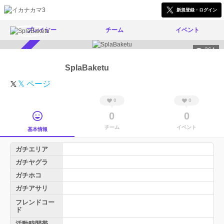
新規登録・ログイン
プレイヤー
チーム
イベント
364
スカウト受付中
SplaBaketu
𝕏 ページ
0
0
0
0
チーム
イベント
基本情報
ガチエリア
ガチヤグラ
ガチホコ
ガチアサリ
フレンドコー
ド
活動時間帯