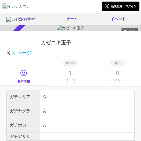
新規登録・ログイン
プレイヤー
チーム
イベント
716
スカウト受付中
カゼニキ玉子
𝕏 ページ
136
0
1
0
チーム
イベント
基本情報
ガチエリア
S+
ガチヤグラ
A
ガチホコ
A
ガチアサリ