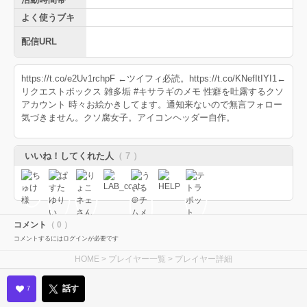
よく使うブキ
配信URL
https://t.co/e2Uv1rchpF ←ツイフィ必読。https://t.co/KNefItIYI1←
リクエストボックス 雑多垢 #キサラギのメモ 性癖を吐露するクソ
アカウント 時々お絵かきしてます。通知来ないので無言フォロー
気づきません。クソ腐女子。アイコンヘッダー自作。
いいね！してくれた人
（ 7 ）
コメント
（ 0 ）
コメントするにはログインが必要です
HOME
>
プレイヤー一覧
> プレイヤー詳細
話す
7