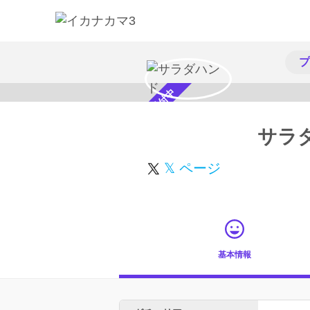
プ
スカウト受付中
サラ
𝕏 ページ
基本情報