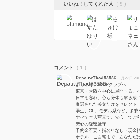
いいね！してくれた人
（ 9 ）
コメント
（ 1 ）
DepauwThad53586
1月27日 23
ようこそ、星VIPクラブへ
東京・大阪を中心に展開する、
日常を忘れ、心も身体も解き放つ
厳選された美女だけをセレクト
学生、OL、モデル系など、多彩
すべて本人写真で、安心してご
安心の秘密厳守
予約金不要・指名料なし・現金
ホテル・ご自宅まで、あなただ