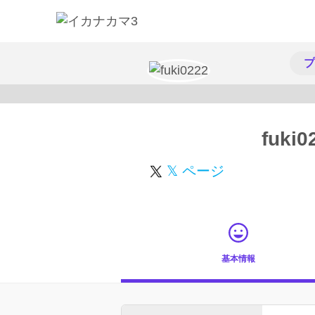
プ
fuki0
𝕏 ページ
基本情報