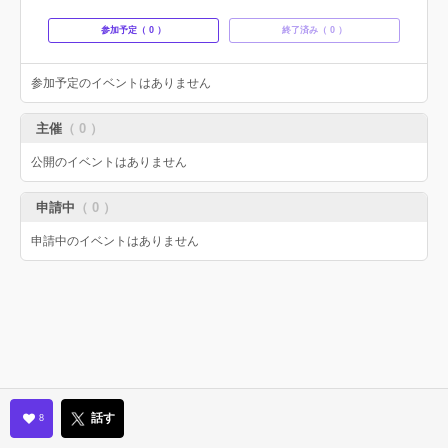
参加予定（ 0 ）
終了済み（ 0 ）
参加予定のイベントはありません
主催
（ 0 ）
公開のイベントはありません
申請中
（ 0 ）
申請中のイベントはありません
話す
8