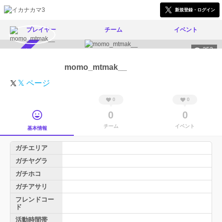
新規登録・ログイン
プレイヤー
チーム
イベント
352
スカウト受付中
momo_mtmak__
𝕏 ページ
0
0
0
0
チーム
イベント
基本情報
ガチエリア
ガチヤグラ
ガチホコ
ガチアサリ
フレンドコー
ド
活動時間帯