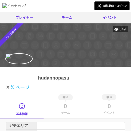
新規登録・ログイン
プレイヤー
チーム
イベント
349
スカウト受付中
hudannopasu
𝕏 ページ
0
0
0
0
チーム
イベント
基本情報
ガチエリア