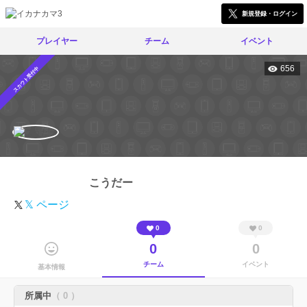
新規登録・ログイン
プレイヤー
チーム
イベント
656
スカウト受付中
こうだー
𝕏 ページ
0
0
0
0
チーム
イベント
基本情報
所属中
（ 0 ）