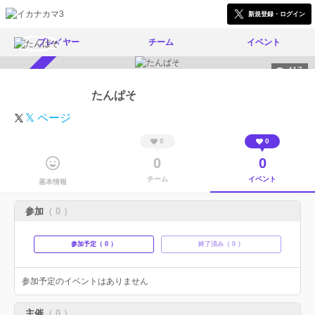
新規登録・ログイン
プレイヤー
チーム
イベント
417
スカウト受付中
たんぱそ
𝕏 ページ
0
0
0
0
チーム
イベント
基本情報
参加
（ 0 ）
参加予定（ 0 ）
終了済み（ 0 ）
参加予定のイベントはありません
主催
（ 0 ）