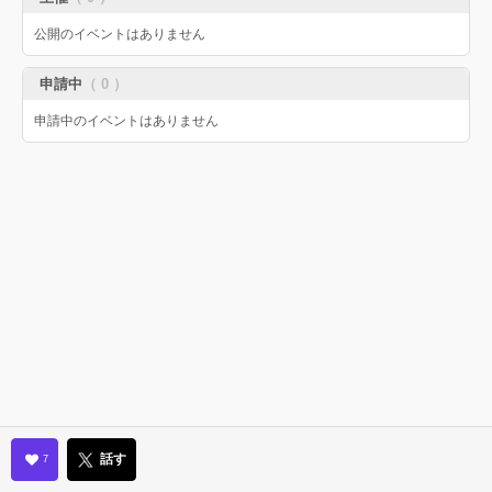
公開のイベントはありません
申請中
（ 0 ）
申請中のイベントはありません
話す
7