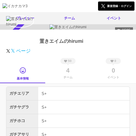
新規登録・ログイン
プレイヤー
チーム
イベント
1585
スカウト受付中
置きエイムのhirumi
𝕏 ページ
50
0
4
0
チーム
イベント
基本情報
ガチエリア
S+
ガチヤグラ
S+
ガチホコ
S+
ガチアサリ
S+