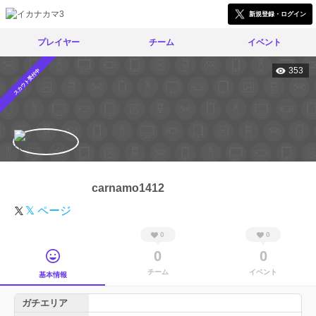
新規登録・ログイン
プレイヤー
チーム
イベント
353
スカウト受付中
carnamo1412
𝕏 ページ
0
0
0
0
チーム
イベント
基本情報
ガチエリア