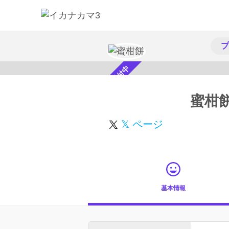
プ
スカウト受付中
蜜柑
𝕏 ページ
基本情報