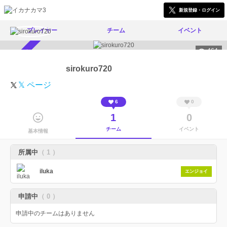
新規登録・ログイン
プレイヤー
チーム
イベント
464
スカウト受付中
sirokuro720
𝕏 ページ
6
0
1
0
チーム
イベント
基本情報
所属中
（ 1 ）
iluka
エンジョイ
申請中
（ 0 ）
申請中のチームはありません