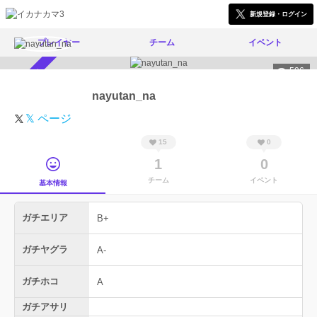
新規登録・ログイン
プレイヤー
チーム
イベント
596
スカウト受付中
nayutan_na
𝕏 ページ
15
0
1
0
チーム
イベント
基本情報
ガチエリア
B+
ガチヤグラ
A-
ガチホコ
A
ガチアサリ