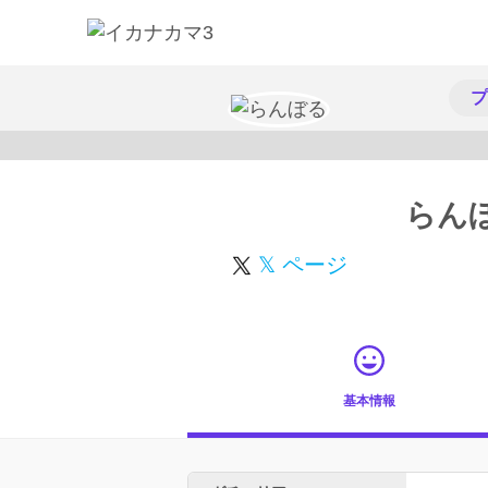
プ
らん
𝕏 ページ
基本情報