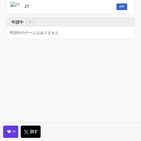
ZT
ガチ
申請中
（ 0 ）
申請中のチームはありません
話す
19