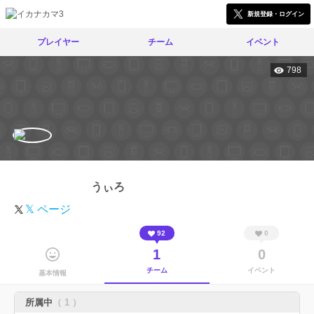
新規登録・ログイン
プレイヤー
チーム
イベント
798
うぃろ
𝕏 ページ
92
0
1
0
チーム
イベント
基本情報
所属中
（ 1 ）