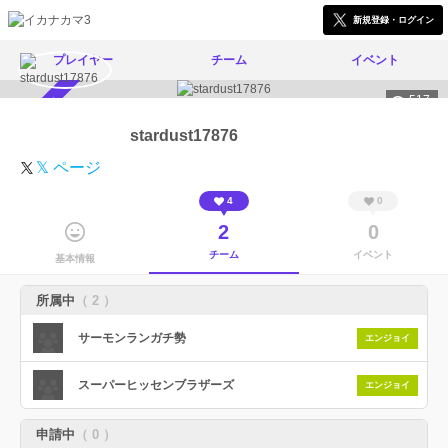
新規登録・ログイン
プレイヤー
チーム
イベント
517
スカウト受付中
stardust17876
𝕏 ページ
4
0
2
0
チーム
イベント
基本情報
所属中
（ 2 ）
サーモンランガチ勢
エンジョイ
スーパーヒッセンブラザーズ
エンジョイ
申請中
（ 0 ）