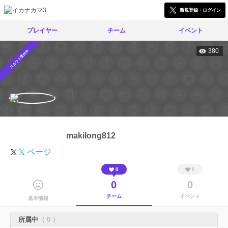
新規登録・ログイン
プレイヤー
チーム
イベント
380
スカウト受付中
makilong812
𝕏 ページ
0
0
0
0
チーム
イベント
基本情報
所属中
（ 0 ）