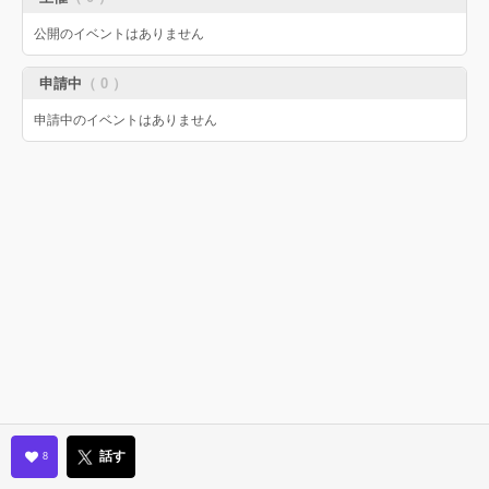
公開のイベントはありません
申請中
（ 0 ）
申請中のイベントはありません
話す
8