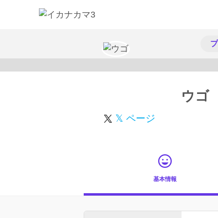
プ
ウゴ
𝕏 ページ
基本情報