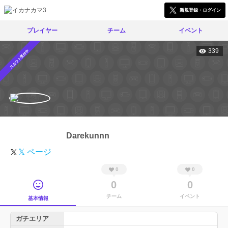
新規登録・ログイン
プレイヤー
チーム
イベント
339
スカウト受付中
Darekunnn
𝕏 ページ
0
0
0
0
チーム
イベント
基本情報
ガチエリア