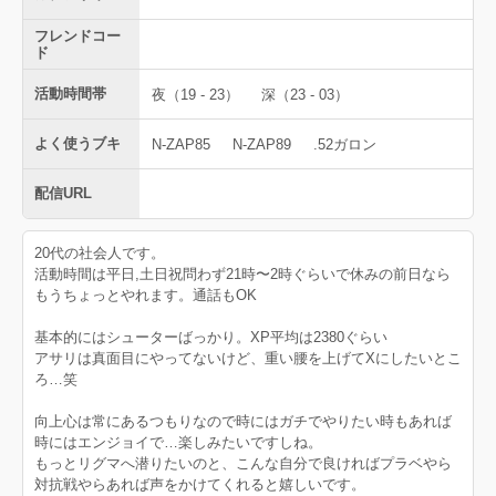
フレンドコー
ド
活動時間帯
夜（19 - 23）
深（23 - 03）
よく使うブキ
N-ZAP85
N-ZAP89
.52ガロン
配信URL
20代の社会人です。
活動時間は平日,土日祝問わず21時〜2時ぐらいで休みの前日なら
もうちょっとやれます。通話もOK
基本的にはシューターばっかり。XP平均は2380ぐらい
アサリは真面目にやってないけど、重い腰を上げてXにしたいとこ
ろ…笑
向上心は常にあるつもりなので時にはガチでやりたい時もあれば
時にはエンジョイで…楽しみたいですしね。
もっとリグマへ潜りたいのと、こんな自分で良ければプラベやら
対抗戦やらあれば声をかけてくれると嬉しいです。