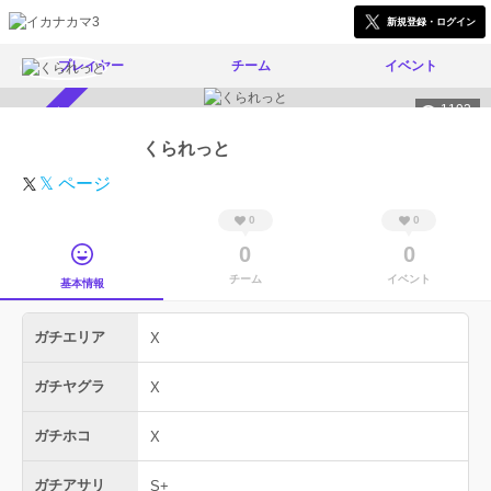
新規登録・ログイン
プレイヤー
チーム
イベント
1193
スカウト受付中
くられっと
𝕏 ページ
0
0
0
0
チーム
イベント
基本情報
ガチエリア
X
ガチヤグラ
X
ガチホコ
X
ガチアサリ
S+