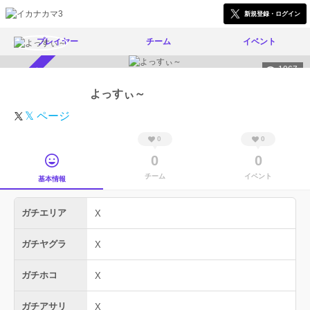
新規登録・ログイン
プレイヤー
チーム
イベント
1067
スカウト受付中
よっすぃ～
𝕏 ページ
0
0
0
0
チーム
イベント
基本情報
ガチエリア
X
ガチヤグラ
X
ガチホコ
X
ガチアサリ
X