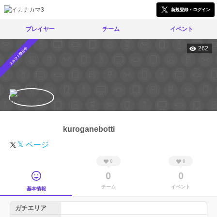
新規登録・ログイン
プレイヤー
チーム
イベント
262
スカウト受付中
kuroganebotti
𝕏 ページ
0
0
0
0
チーム
イベント
基本情報
ガチエリア