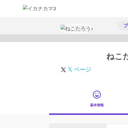
プ
ねこ
𝕏 ページ
基本情報