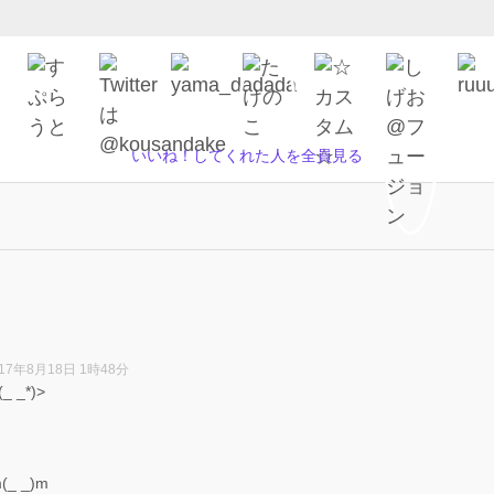
いいね！してくれた人を全員見る
017年8月18日 1時48分
_*)>
 _)m