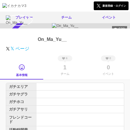
新規登録・ログイン
プレイヤー
チーム
イベント
528
スカウト受付中
On_Ma_Yu__
𝕏 ページ
6
0
1
0
チーム
イベント
基本情報
ガチエリア
ガチヤグラ
ガチホコ
ガチアサリ
フレンドコー
ド
活動時間帯