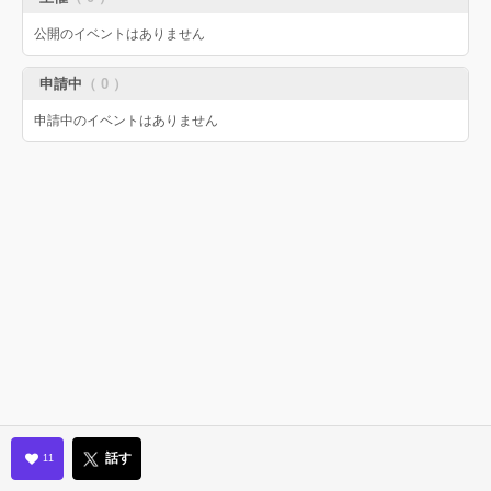
公開のイベントはありません
申請中
（ 0 ）
申請中のイベントはありません
話す
11