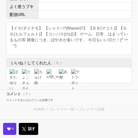
よく使うブキ
配信URL
【イカ/ダイナモ】 【シャドバ†(Master)†】 【ＢＢ(マコト)】【Ｇ
Ｇ(エルフェルト)】【コンパス(のほ)】 ゲーム、日常、はまってい
るもの等 雑食につき、ぼやきが多いです。 今日もいい日だ！(*´ー
｀*)
いいね！してくれた人
（ 6 ）
コメント
（ 0 ）
コメントするにはログインが必要です
HOME
>
プレイヤー一覧
> プレイヤー詳細
話す
6