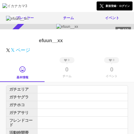
新規登録・ログイン
プレイヤー
チーム
イベント
419
スカウト受付中
efuun__xx
𝕏 ページ
0
0
0
0
チーム
イベント
基本情報
ガチエリア
ガチヤグラ
ガチホコ
ガチアサリ
フレンドコー
ド
活動時間帯