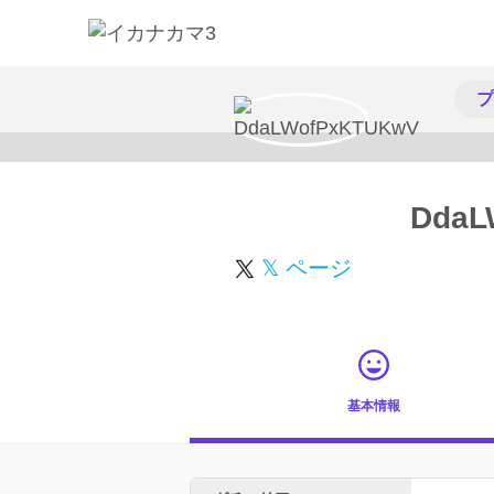
プ
DdaL
𝕏 ページ
基本情報