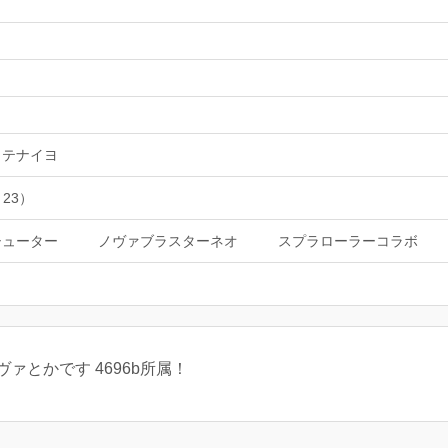
ッテナイヨ
 23）
シューター
ノヴァブラスターネオ
スプラローラーコラボ
ァとかです 4696b所属！