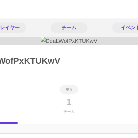
レイヤー
チーム
イベン
WofPxKTUKwV
5
1
チーム