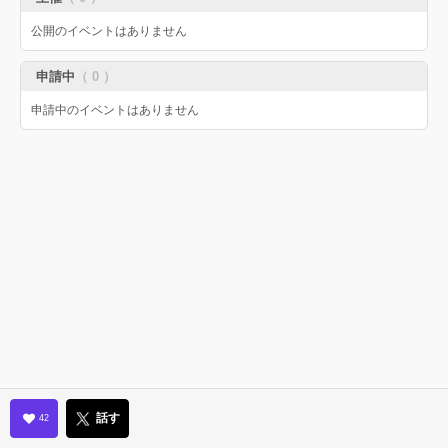
公開のイベントはありません
申請中
（ 0 ）
申請中のイベントはありません
話す
42