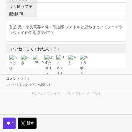
よく使うブキ
配信URL
香芝 元・奈良高専Ｍ科・弓道部 シアトルと思わせといてフェデラ
ルウェイ在住 🇺🇸約4年間
いいね！してくれた人
（ 7 ）
コメント
（ 0 ）
コメントするにはログインが必要です
HOME
>
プレイヤー一覧
> プレイヤー詳細
話す
7