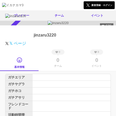
新規登録・ログイン
プレイヤー
チーム
イベント
576
スカウト受付中
jinzaru3220
𝕏 ページ
0
0
0
0
チーム
イベント
基本情報
ガチエリア
ガチヤグラ
ガチホコ
ガチアサリ
フレンドコー
ド
活動時間帯