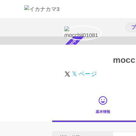
プ
スカウト受付中
mocc
𝕏 ページ
基本情報