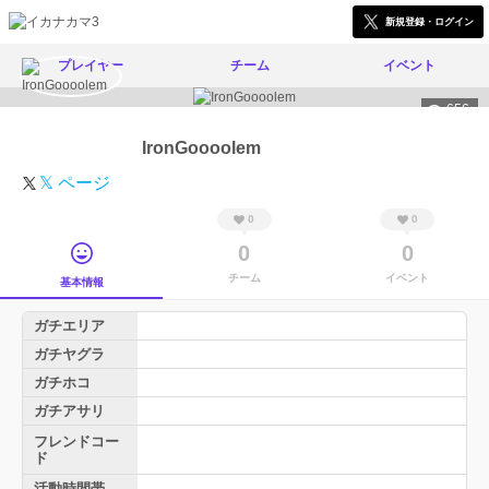
新規登録・ログイン
プレイヤー
チーム
イベント
656
IronGoooolem
𝕏 ページ
0
0
0
0
チーム
イベント
基本情報
ガチエリア
ガチヤグラ
ガチホコ
ガチアサリ
フレンドコー
ド
活動時間帯