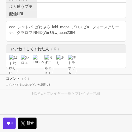
よく使うブキ
配信URL
coc_シャドバ_ぱわぷろ_lobi_mcpe_プロスピa _フォースアリー
ナ、クラロワ NNID(Wii U)→japan2384
いいね！してくれた人
（ 6 ）
コメント
（ 0 ）
コメントするにはログインが必要です
HOME
>
プレイヤー一覧
> プレイヤー詳細
話す
6