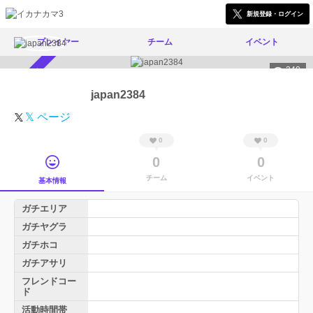
新規登録・ログイン
プレイヤー
チーム
イベント
340
スカウト受付中
japan2384
𝕏 ページ
0
0
0
0
チーム
イベント
基本情報
ガチエリア
ガチヤグラ
ガチホコ
ガチアサリ
フレンドコー
ド
活動時間帯