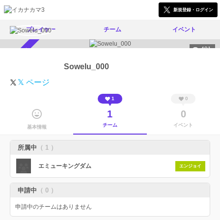
新規登録・ログイン
プレイヤー
チーム
イベント
491
スカウト受付中
Sowelu_000
𝕏 ページ
1
0
1
0
チーム
イベント
基本情報
所属中
（ 1 ）
エミューキングダム
エンジョイ
申請中
（ 0 ）
申請中のチームはありません