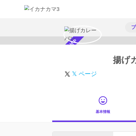
プ
スカウト受付中
揚げ
𝕏 ページ
基本情報