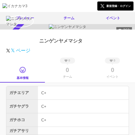
新規登録・ログイン
プレイヤー
チーム
イベント
363
スカウト受付中
ニンゲンヤメマシタ
𝕏 ページ
0
0
0
0
チーム
イベント
基本情報
ガチエリア
C+
ガチヤグラ
C+
ガチホコ
C+
ガチアサリ