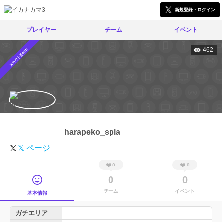
新規登録・ログイン
プレイヤー
チーム
イベント
462
スカウト受付中
harapeko_spla
𝕏 ページ
0
0
0
0
チーム
イベント
基本情報
ガチエリア