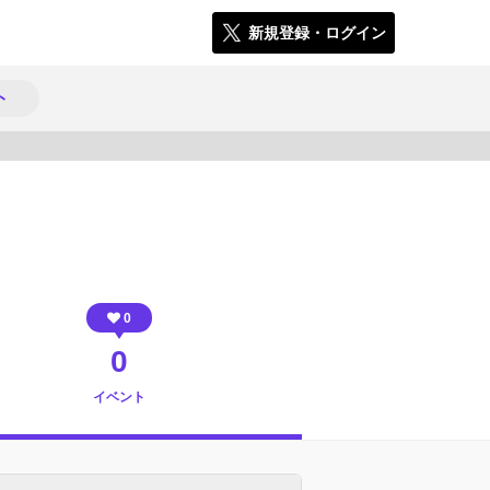
新規登録・ログイン
ト
1533
0
0
イベント