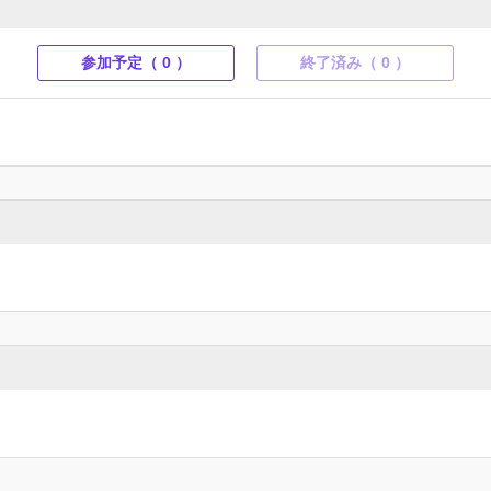
参加予定（ 0 ）
終了済み（ 0 ）